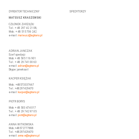
DYREKTOR TECHNICZNY
SPEDYTORZY
MATEUSZ KRASZEWSKI
CZŁONEK ZARZĄDU
Tel.: + 48 297 42 21 08;
Mob.: + 48 515 706 242
e-mail:
mateusz
@agtrans.pl
ADRIAN JANCZAK
Szef spedycji
Mob: + 48 505 116 901
Tel.: + 48 29 741 00 63
e-mail:
adrian@agtrans.pl
Skype: janeksail
KACPER KSIĘŻAK
Mob.: +48573337667
Tel.: +48297429470
e-mail:
kacper@agtrans.pl
PIOTR BORYS
Mob: + 48 503 474 017
Tel.: + 48 29 742 97 05
e-mail:
piotr
@agtrans.pl
ANNA WITKOWSKA
Mob.:+48572777888
Tel.: +48297429470
e-mail:
anna.w@agtrans.pl