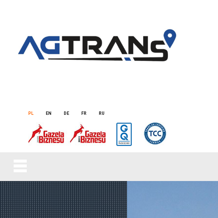
PL
EN
DE
FR
RU