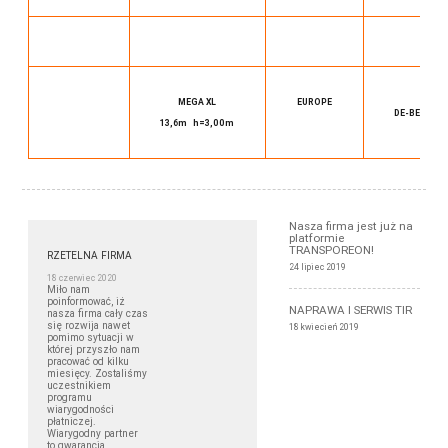
P
MEGA XL
EUROPE
DE-BE-NL-A
13,6m h=3,00m
FR
Nasza firma jest już na
platformie
TRANSPOREON!
RZETELNA FIRMA
24 lipiec 2019
18 czerwiec 2020
Miło nam
poinformować, iż
NAPRAWA I SERWIS TIR
nasza firma cały czas
się rozwija nawet
18 kwiecień 2019
pomimo sytuacji w
której przyszło nam
pracować od kilku
miesięcy. Zostaliśmy
uczestnikiem
programu
wiarygodności
płatniczej.
Wiarygodny partner
to gwarancja