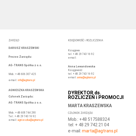
ZARZĄD
KSIĘGOWOŚĆ i ROZLICZENIA
DARIUSZ KRASZEWSKI
Księgowa
tel. + 48 29 743 16 92
Prezes Zarządu
:
e-mail:
AG-TRANS Spółka z o.o.
Anna Lewandowska
Księgowość
tel. + 48 29 743 16 92
Mob.: + 48 606 307 425
e-mail:
anna
@agtrans.pl
e-mail:
info@agtrans.pl
AGNIESZKA KRASZEWSKA
DYREKTOR ds.
ROZLICZEŃ i PROMOCJI
Członek Zarządu
:
AG-TRANS Spółka z o.o.
MARTA KRASZEWSKA
Mob.: + 48 608 744 290
CZŁONEK ZARZĄDU
Tel.: + 48 29 743 16 92
Mob.: +48 517588324
e-mail:
agnieszka@agtrans.pl
tel: + 48 29 742 21 04
e-mail:
marta
@agtrans.pl