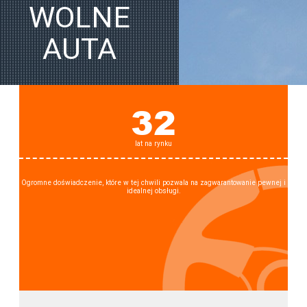
WOLNE
AUTA
32
lat na rynku
Ogromne doświadczenie, które w tej chwili pozwala na zagwarantowanie pewnej i
idealnej obsługi.