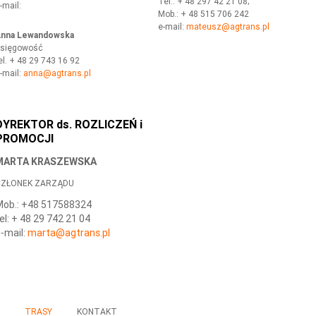
Tel.: + 48 297 42 21 08;
-mail:
Mob.: + 48 515 706 242
e-mail:
mateusz
@agtrans.pl
nna Lewandowska
sięgowość
el. + 48 29 743 16 92
-mail:
anna
@agtrans.pl
DYREKTOR ds. ROZLICZEŃ i
PROMOCJI
MARTA KRASZEWSKA
ZŁONEK ZARZĄDU
ob.: +48 517588324
el: + 48 29 742 21 04
-mail:
marta
@agtrans.pl
A
TRASY
KONTAKT