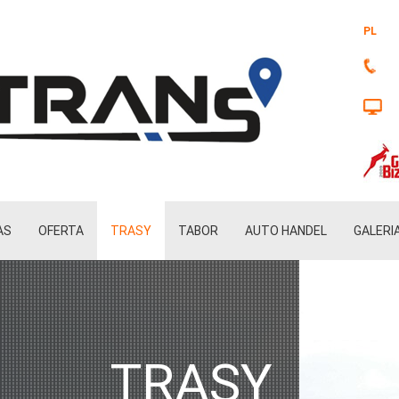
PL
AS
OFERTA
TRASY
TABOR
AUTO HANDEL
GALERI
TRASY