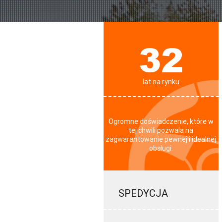
32
lat na rynku
Ogromne doświadczenie, które w
tej chwili pozwala na
zagwarantowanie pewnej i idealnej
obsługi.
SPEDYCJA