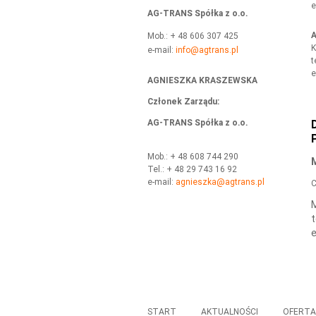
e
AG-TRANS Spółka z o.o.
A
Mob.: + 48 606 307 425
K
e-mail:
info@agtrans.pl
t
e
AGNIESZKA KRASZEWSKA
Członek Zarządu
:
AG-TRANS Spółka z o.o.
Mob.: + 48 608 744 290
Tel.: + 48 29 743 16 92
e-mail:
agnieszka@agtrans.pl
C
M
t
e
START
AKTUALNOŚCI
OFERT