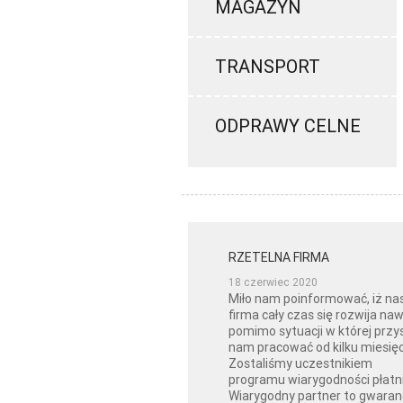
MAGAZYN
TRANSPORT
ODPRAWY CELNE
RZETELNA FIRMA
18 czerwiec 2020
Miło nam poinformować, iż na
firma cały czas się rozwija na
pomimo sytuacji w której przy
nam pracować od kilku miesięc
Zostaliśmy uczestnikiem
programu wiarygodności płatni
Wiarygodny partner to gwaran