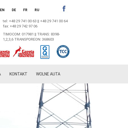
EN
DE
FR
RU
Facebook
tel: +48 29 741 00 63 || +48 29 741 00 64
fax: +48 29 742 97 06
TIMOCOM: 017981 || TRANS: 8398-
1,2,3,6 TRANSPOREON: 368603
A
KONTAKT
WOLNE AUTA