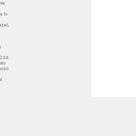
nie
a to
azać,
h
G SA.
łni
ności
pl