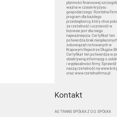
płynności finansowej szczegól
ważna w czasie kryzysu
gospodarczego. Rzetelna Firm
program dla każdego
przedsiębiorcy, który chce pok
że rzetelność i uczciwość w
biznesie jest dla niego
najważniejsza. Certyfikat ten
potwierdza brak niespłaconyc
zobowiązań notowanych w
Krajowym Rejestrze Długów BI
Certyfikat ten potwierdza w pe
obiektywną informację o solid
i wypłacalności firmy. Sprawdź
naszą rzetelność na www.krd.
oraz www.rzetelnafirma.pl
Kontakt
AG TRANS SPÓŁKA Z O.O. SPÓŁKA