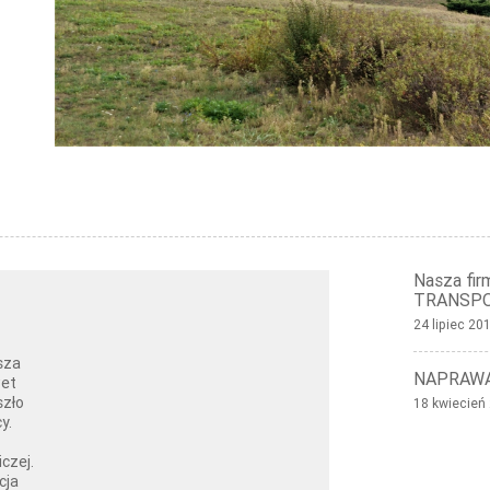
Nasza firm
TRANSP
24 lipiec 20
sza
NAPRAWA
wet
szło
18 kwiecień
y.
czej.
cja