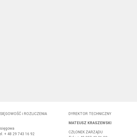
SIĘGOWOŚĆ i ROZLICZENIA
DYREKTOR TECHNICZNY
MATEUSZ KRASZEWSKI
sięgowa
CZŁONEK ZARZĄDU
el. + 48 29 743 16 92