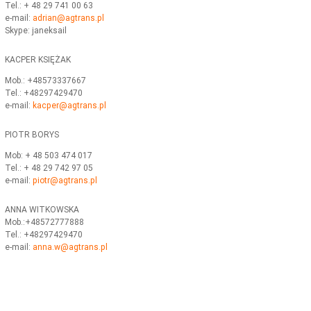
Tel.: + 48 29 741 00 63
e-mail:
adrian@agtrans.pl
Skype: janeksail
KACPER KSIĘŻAK
Mob.: +48573337667
Tel.: +48297429470
e-mail:
kacper@agtrans.pl
PIOTR BORYS
Mob: + 48 503 474 017
Tel.: + 48 29 742 97 05
e-mail:
piotr
@agtrans.pl
ANNA WITKOWSKA
Mob.:+48572777888
Tel.: +48297429470
e-mail:
anna.w@agtrans.pl