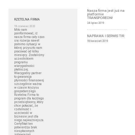
Nasza firma jest już na
platformie
TRANSPOREON!
RZETELNA FIRMA
24 lipiec 2019
18 czerwiec 2020
Miło nam
poinformować, iż
NAPRAWA I SERWIS TIR
nasza firma cały czas
się rozwija nawet
18 kwiecień 2019
pomimo sytuacji w
której przyszło nam
pracować od kilku
miesięcy. Zostaliśmy
uczestnikiem
programu
wiarygodności
płatniczej.
Wiarygodny partner
to gwarancja
płynności finansowej
szczególnie ważna
w czasie kryzysu
gospodarczego.
Rzetelna Firma to
program dla każdego
przedsiębiorcy, który
chce pokazać, że
rzetelność i
uczciwość w
biznesie jest dla
niego najważniejsza.
Certyfikat ten
potwierdza brak
niespłaconych
zobowiązań