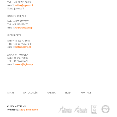
Tel.: + 48 29 741 00 63
e-mail:
adrian@agtrans.pl
Skype: janeksail
KACPER KSIĘŻAK
Mob.: +48573337667
Tel.: +48297429470
e-mail:
kacper@agtrans.pl
PIOTR BORYS
Mob: + 48 503 474 017
Tel.: + 48 29 742 97 05
e-mail:
piotr
@agtrans.pl
ANNA WITKOWSKA
Mob.:+48572777888
Tel.: +48297429470
e-mail:
anna.w@agtrans.pl
START
AKTUALNOŚCI
OFERTA
TRASY
KONTAKT
© 2026 AGTRANS.
Wykonanie:
Strony internetowe