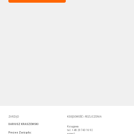
ZARZĄD
KSIĘGOWOŚĆ i ROZLICZENIA
DARIUSZ KRASZEWSKI
Księgowa
tel. + 48 29 743 16 92
Prezes Zarządu
:
e-mail: