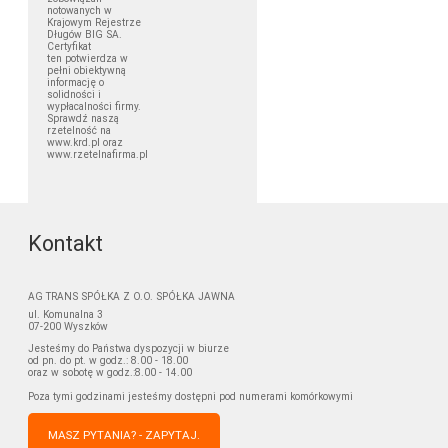
notowanych w
Krajowym Rejestrze
Długów BIG SA.
Certyfikat
ten potwierdza w
pełni obiektywną
informację o
solidności i
wypłacalności firmy.
Sprawdź naszą
rzetelność na
www.krd.pl oraz
www.rzetelnafirma.pl
Kontakt
AG TRANS SPÓŁKA Z O.O. SPÓŁKA JAWNA
ul. Komunalna 3
07-200 Wyszków
Jesteśmy do Państwa dyspozycji w biurze
od pn. do pt. w godz.: 8.00 - 18.00
oraz w sobotę w godz.:8.00 - 14.00
Poza tymi godzinami jesteśmy dostępni pod numerami komórkowymi
MASZ PYTANIA? - ZAPYTAJ.