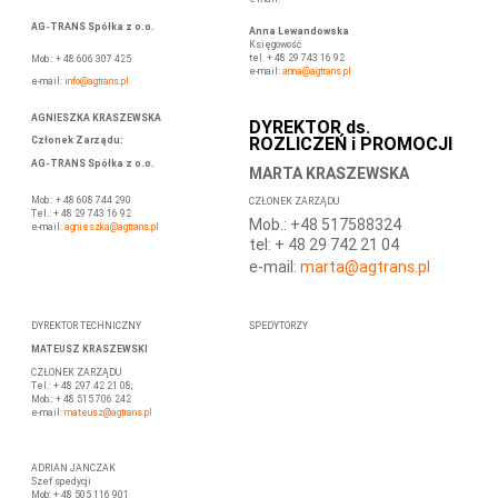
AG-TRANS Spółka z o.o.
Anna Lewandowska
Księgowość
tel. + 48 29 743 16 92
Mob.: + 48 606 307 425
e-mail:
anna
@agtrans.pl
e-mail:
info@agtrans.pl
AGNIESZKA KRASZEWSKA
DYREKTOR ds.
ROZLICZEŃ i PROMOCJI
Członek Zarządu
:
AG-TRANS Spółka z o.o.
MARTA KRASZEWSKA
Mob.: + 48 608 744 290
CZŁONEK ZARZĄDU
Tel.: + 48 29 743 16 92
Mob.: +48 517588324
e-mail:
agnieszka@agtrans.pl
tel: + 48 29 742 21 04
e-mail:
marta
@agtrans.pl
DYREKTOR TECHNICZNY
SPEDYTORZY
MATEUSZ KRASZEWSKI
CZŁONEK ZARZĄDU
Tel.: + 48 297 42 21 08;
Mob.: + 48 515 706 242
e-mail:
mateusz
@agtrans.pl
ADRIAN JANCZAK
Szef spedycji
Mob: + 48 505 116 901