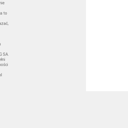
nie
a to
azać,
h
G SA.
łni
ności
pl