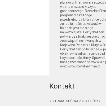
płynności finansowej szczegól
ważna w czasie kryzysu
gospodarczego. Rzetelna Firm
program dla każdego
przedsiębiorcy, który chce pok
że rzetelność i uczciwość w
biznesie jest dla niego
najważniejsza. Certyfikat ten
potwierdza brak niespłaconyc
zobowiązań notowanych w
Krajowym Rejestrze Długów BI
Certyfikat ten potwierdza w pe
obiektywną informację o solid
i wypłacalności firmy. Sprawdź
naszą rzetelność na www.krd.
oraz www.rzetelnafirma.pl
Kontakt
AG TRANS SPÓŁKA Z O.O. SPÓŁKA