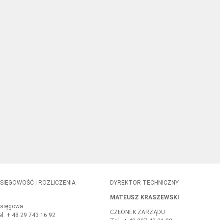
SIĘGOWOŚĆ i ROZLICZENIA
DYREKTOR TECHNICZNY
MATEUSZ KRASZEWSKI
sięgowa
CZŁONEK ZARZĄDU
el. + 48 29 743 16 92