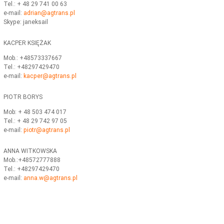
Tel.: + 48 29 741 00 63
e-mail:
adrian@agtrans.pl
Skype: janeksail
KACPER KSIĘŻAK
Mob.: +48573337667
Tel.: +48297429470
e-mail:
kacper@agtrans.pl
PIOTR BORYS
Mob: + 48 503 474 017
Tel.: + 48 29 742 97 05
e-mail:
piotr
@agtrans.pl
ANNA WITKOWSKA
Mob.:+48572777888
Tel.: +48297429470
e-mail:
anna.w@agtrans.pl