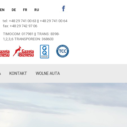
EN
DE
FR
RU
Facebook
tel: +48 29 741 00 63 || +48 29 741 00 64
fax: +48 29 742 97 06
TIMOCOM: 017981 || TRANS: 8398-
1,2,3,6 TRANSPOREON: 368603
A
KONTAKT
WOLNE AUTA