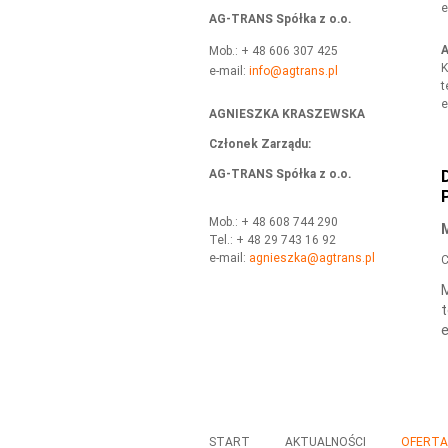
e
AG-TRANS Spółka z o.o.
A
Mob.: + 48 606 307 425
K
e-mail:
info@agtrans.pl
t
e
AGNIESZKA KRASZEWSKA
Członek Zarządu
:
AG-TRANS Spółka z o.o.
Mob.: + 48 608 744 290
Tel.: + 48 29 743 16 92
e-mail:
agnieszka@agtrans.pl
C
M
t
e
START
AKTUALNOŚCI
OFERT