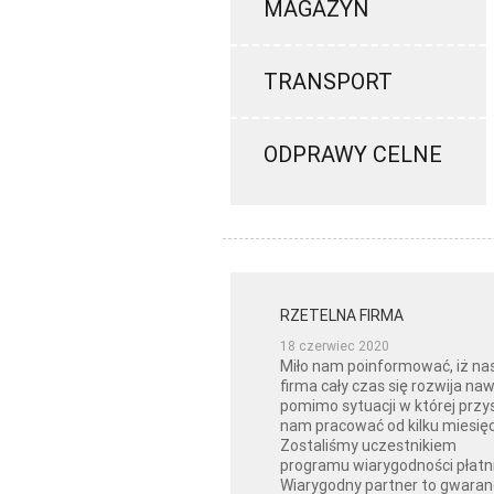
MAGAZYN
TRANSPORT
ODPRAWY CELNE
RZETELNA FIRMA
18 czerwiec 2020
Miło nam poinformować, iż na
firma cały czas się rozwija na
pomimo sytuacji w której przy
nam pracować od kilku miesięc
Zostaliśmy uczestnikiem
programu wiarygodności płatni
Wiarygodny partner to gwaran