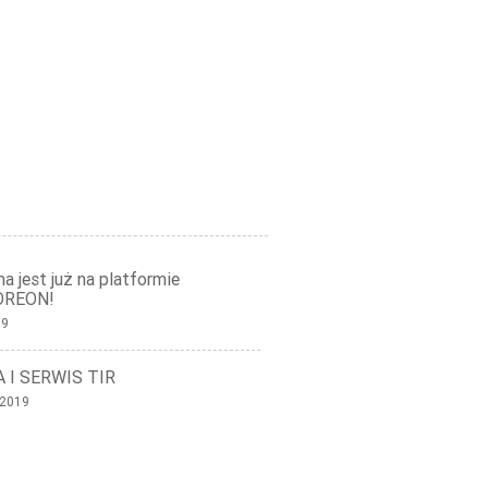
a jest już na platformie
OREON!
19
 I SERWIS TIR
 2019