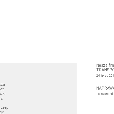
Nasza firm
TRANSP
24 lipiec 20
sza
NAPRAWA
wet
szło
18 kwiecień
y.
czej.
cja