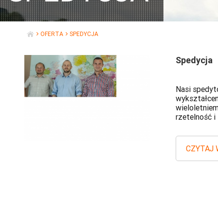
OFERTA
SPEDYCJA
START
Spedycja
Nasi spedyt
wykształcen
wieloletnie
rzetelność i
CZYTAJ 