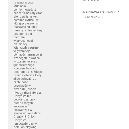
18 czerwiec 2020
Miło nam
poinformować, iż
NAPRAWA I SERWIS TIR
nasza firma cały czas
się rozwija nawet
18 kwiecień 2019
pomimo sytuacji w
której przyszło nam
pracować od kilku
miesięcy. Zostaliśmy
uczestnikiem
programu
wiarygodności
płatniczej.
Wiarygodny partner
to gwarancja
płynności finansowej
szczególnie ważna
w czasie kryzysu
gospodarczego.
Rzetelna Firma to
program dla każdego
przedsiębiorcy, który
chce pokazać, że
rzetelność i
uczciwość w
biznesie jest dla
niego najważniejsza.
Certyfikat ten
potwierdza brak
niespłaconych
zobowiązań
notowanych w
Krajowym Rejestrze
Długów BIG SA.
Certyfikat
ten potwierdza w
pełni obiektywną