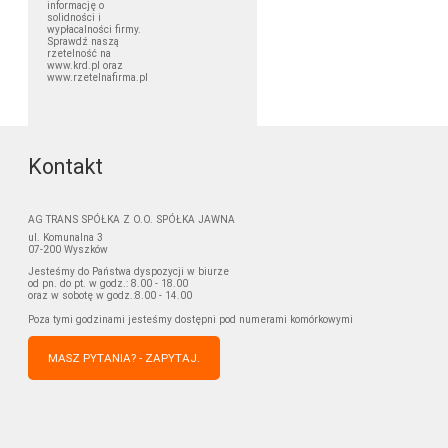
informację o
solidności i
wypłacalności firmy.
Sprawdź naszą
rzetelność na
www.krd.pl oraz
www.rzetelnafirma.pl
Kontakt
AG TRANS SPÓŁKA Z O.O. SPÓŁKA JAWNA
ul. Komunalna 3
07-200 Wyszków
Jesteśmy do Państwa dyspozycji w biurze
od pn. do pt. w godz.: 8.00 - 18.00
oraz w sobotę w godz.:8.00 - 14.00
Poza tymi godzinami jesteśmy dostępni pod numerami komórkowymi
MASZ PYTANIA? - ZAPYTAJ.