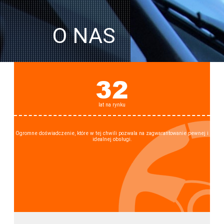
O NAS
32
lat na rynku
Ogromne doświadczenie, które w tej chwili pozwala na zagwarantowanie pewnej i
idealnej obsługi.