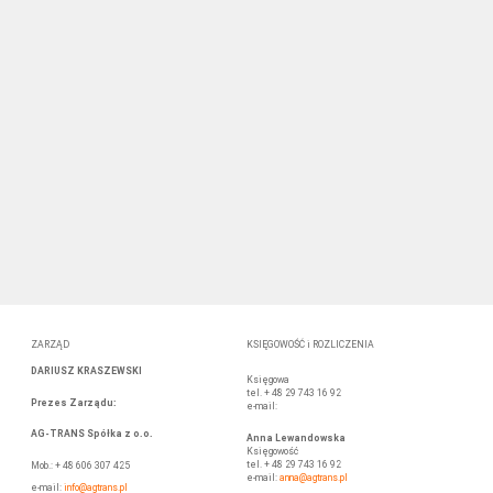
ZARZĄD
KSIĘGOWOŚĆ i ROZLICZENIA
DARIUSZ KRASZEWSKI
Księgowa
tel. + 48 29 743 16 92
Prezes Zarządu
:
e-mail:
AG-TRANS Spółka z o.o.
Anna Lewandowska
Księgowość
tel. + 48 29 743 16 92
Mob.: + 48 606 307 425
e-mail:
anna
@agtrans.pl
e-mail:
info@agtrans.pl