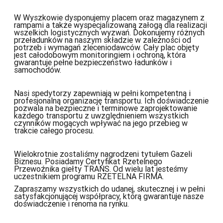
W Wyszkowie dysponujemy placem oraz magazynem z
rampami a także wyspecjalizowaną załogą dla realizacji
wszelkich logistycznych wyzwań. Dokonujemy różnych
przeładunków na naszym składzie w zależności od
potrzeb i wymagań zleceniodawców. Cały plac objęty
jest całodobowym monitoringiem i ochroną, która
gwarantuje pełne bezpieczeństwo ładunków i
samochodów.
Nasi spedytorzy zapewniają w pełni kompetentną i
profesjonalną organizację transportu. Ich doświadczenie
pozwala na bezpieczne i terminowe zaprojektowanie
każdego transportu z uwzględnieniem wszystkich
czynników mogących wpływać na jego przebieg w
trakcie całego procesu.
Wielokrotnie zostaliśmy nagrodzeni tytułem Gazeli
Biznesu. Posiadamy Certyfikat Rzetelnego
Przewoźnika giełty TRANS. Od wielu lat jesteśmy
uczestnikiem programu RZETELNA FIRMA.
Zapraszamy wszystkich do udanej, skutecznej i w pełni
satysfakcjonującej współpracy, którą gwarantuje nasze
doświadczenie i renoma na rynku.