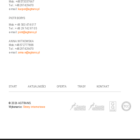
Mob.: +48573337667
Tel.: +48297429470
e-mail:
kacper@agtrans.pl
PIOTR BORYS
Mob: + 48 503 474 017
Tel.: + 48 29 742 97 05
e-mail:
piotr
@agtrans.pl
ANNA WITKOWSKA
Mob.:+48572777888
Tel.: +48297429470
e-mail:
anna.w@agtrans.pl
START
AKTUALNOŚCI
OFERTA
TRASY
KONTAKT
© 2026 AGTRANS.
Wykonanie:
Strony internetowe