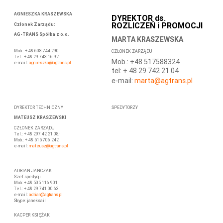
AGNIESZKA KRASZEWSKA
DYREKTOR ds.
ROZLICZEŃ i PROMOCJI
Członek Zarządu
:
AG-TRANS Spółka z o.o.
MARTA KRASZEWSKA
Mob.: + 48 608 744 290
CZŁONEK ZARZĄDU
Tel.: + 48 29 743 16 92
Mob.: +48 517588324
e-mail:
agnieszka@agtrans.pl
tel: + 48 29 742 21 04
e-mail:
marta
@agtrans.pl
DYREKTOR TECHNICZNY
SPEDYTORZY
MATEUSZ KRASZEWSKI
CZŁONEK ZARZĄDU
Tel.: + 48 297 42 21 08;
Mob.: + 48 515 706 242
e-mail:
mateusz
@agtrans.pl
ADRIAN JANCZAK
Szef spedycji
Mob: + 48 505 116 901
Tel.: + 48 29 741 00 63
e-mail:
adrian@agtrans.pl
Skype: janeksail
KACPER KSIĘŻAK