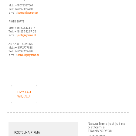
Mob.: +48573337667
Tel.: +48297429470
e-mail:
kacper@agtrans.pl
PIOTR BORYS
Mob: + 48 503 474 017
Tel.: + 48 29 742 97 05
e-mail:
piotr
@agtrans.pl
ANNA WITKOWSKA
Mob.:+48572777888
Tel.: +48297429470
e-mail:
anna.w@agtrans.pl
CZYTAJ
WIĘCEJ
Nasza firma jest już na
platformie
TRANSPOREON!
RZETELNA FIRMA
24 lipiec 2019