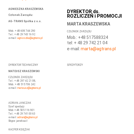
AGNIESZKA KRASZEWSKA
DYREKTOR ds.
ROZLICZEŃ i PROMOCJI
Członek Zarządu
:
AG-TRANS Spółka z o.o.
MARTA KRASZEWSKA
Mob.: + 48 608 744 290
CZŁONEK ZARZĄDU
Tel.: + 48 29 743 16 92
Mob.: +48 517588324
e-mail:
agnieszka@agtrans.pl
tel: + 48 29 742 21 04
e-mail:
marta
@agtrans.pl
DYREKTOR TECHNICZNY
SPEDYTORZY
MATEUSZ KRASZEWSKI
CZŁONEK ZARZĄDU
Tel.: + 48 297 42 21 08;
Mob.: + 48 515 706 242
e-mail:
mateusz
@agtrans.pl
ADRIAN JANCZAK
Szef spedycji
Mob: + 48 505 116 901
Tel.: + 48 29 741 00 63
e-mail:
adrian@agtrans.pl
Skype: janeksail
KACPER KSIĘŻAK