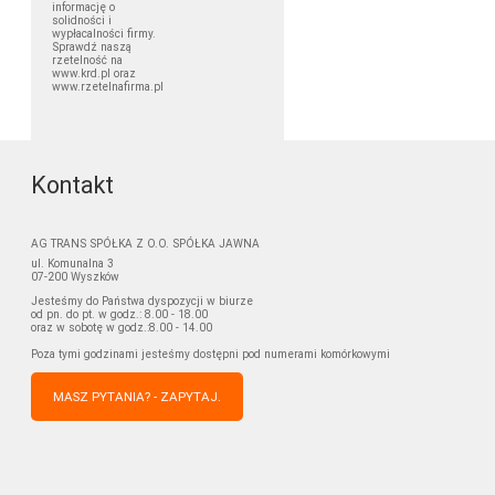
informację o
solidności i
wypłacalności firmy.
Sprawdź naszą
rzetelność na
www.krd.pl oraz
www.rzetelnafirma.pl
Kontakt
AG TRANS SPÓŁKA Z O.O. SPÓŁKA JAWNA
ul. Komunalna 3
07-200 Wyszków
Jesteśmy do Państwa dyspozycji w biurze
od pn. do pt. w godz.: 8.00 - 18.00
oraz w sobotę w godz.:8.00 - 14.00
Poza tymi godzinami jesteśmy dostępni pod numerami komórkowymi
MASZ PYTANIA? - ZAPYTAJ.