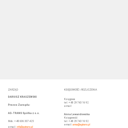
ZARZĄD
KSIĘGOWOŚĆ i ROZLICZENIA
DARIUSZ KRASZEWSKI
Księgowa
tel. + 48 29 743 16 92
Prezes Zarządu
:
e-mail:
AG-TRANS Spółka z o.o.
Anna Lewandowska
Księgowość
tel. + 48 29 743 16 92
Mob.: + 48 606 307 425
e-mail:
anna
@agtrans.pl
e-mail:
info@agtrans.pl