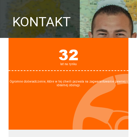
KONTAKT
32
lat na rynku
Ogromne doświadczenie, które w tej chwili pozwala na zagwarantowanie pewnej i
idealnej obsługi.