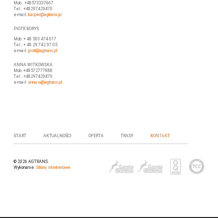
Mob.: +48573337667
Tel.: +48297429470
e-mail:
kacper@agtrans.pl
PIOTR BORYS
Mob: + 48 503 474 017
Tel.: + 48 29 742 97 05
e-mail:
piotr
@agtrans.pl
ANNA WITKOWSKA
Mob.:+48572777888
Tel.: +48297429470
e-mail:
anna.w@agtrans.pl
START
AKTUALNOŚCI
OFERTA
TRASY
KONTAKT
© 2026 AGTRANS.
Wykonanie:
Strony internetowe