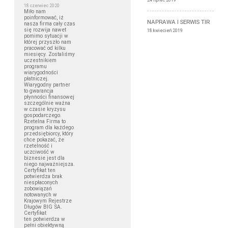
18 czerwiec 2020
Miło nam
poinformować, iż
NAPRAWA I SERWIS TIR
nasza firma cały czas
się rozwija nawet
18 kwiecień 2019
pomimo sytuacji w
której przyszło nam
pracować od kilku
miesięcy. Zostaliśmy
uczestnikiem
programu
wiarygodności
płatniczej.
Wiarygodny partner
to gwarancja
płynności finansowej
szczególnie ważna
w czasie kryzysu
gospodarczego.
Rzetelna Firma to
program dla każdego
przedsiębiorcy, który
chce pokazać, że
rzetelność i
uczciwość w
biznesie jest dla
niego najważniejsza.
Certyfikat ten
potwierdza brak
niespłaconych
zobowiązań
notowanych w
Krajowym Rejestrze
Długów BIG SA.
Certyfikat
ten potwierdza w
pełni obiektywną