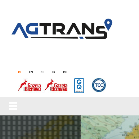
PL
EN
DE
FR
RU