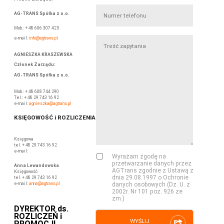
AG-TRANS Spółka z o.o.
Mob.: + 48 606 307 425
e-mail:
info@agtrans.pl
AGNIESZKA KRASZEWSKA
Członek Zarządu
:
AG-TRANS Spółka z o.o.
Mob.: + 48 608 744 290
Tel.: + 48 29 743 16 92
e-mail:
agnieszka@agtrans.pl
KSIĘGOWOŚĆ i ROZLICZENIA
Księgowa
tel. + 48 29 743 16 92
e-mail:
Wyrażam zgodę na
przetwarzanie danych przez
Anna Lewandowska
AGTrans zgodnie z Ustawą z
Księgowość
dnia 29.08.1997 o Ochronie
tel. + 48 29 743 16 92
e-mail:
anna
@agtrans.pl
danych osobowych (Dz. U. z
2002r. Nr 101 poz. 926 ze
zm.)
DYREKTOR ds.
ROZLICZEŃ i
WYŚLIJ
PROMOCJI