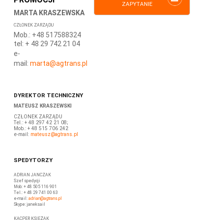
ZAPYTANIE
MARTA KRASZEWSKA
CZŁONEK ZARZĄDU
Mob.: +48 517588324
tel: + 48 29 742 21 04
e-
mail:
marta
@agtrans.pl
DYREKTOR TECHNICZNY
MATEUSZ KRASZEWSKI
CZŁONEK ZARZĄDU
Tel.: + 48 297 42 21 08;
Mob.: + 48 515 706 242
e-mail:
mateusz
@agtrans.pl
SPEDYTORZY
ADRIAN JANCZAK
Szef spedycji
Mob: + 48 505 116 901
Tel.: + 48 29 741 00 63
e-mail:
adrian@agtrans.pl
Skype: janeksail
KACPER KSIĘŻAK